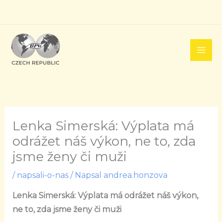
Přeskočit
na
obsah
Lenka Simerská: Výplata má
odrážet náš výkon, ne to, zda
jsme ženy či muži
/
napsali-o-nas
/ Napsal
andrea.honzova
Lenka Simerská: Výplata má odrážet náš výkon,
ne to, zda jsme ženy či muži