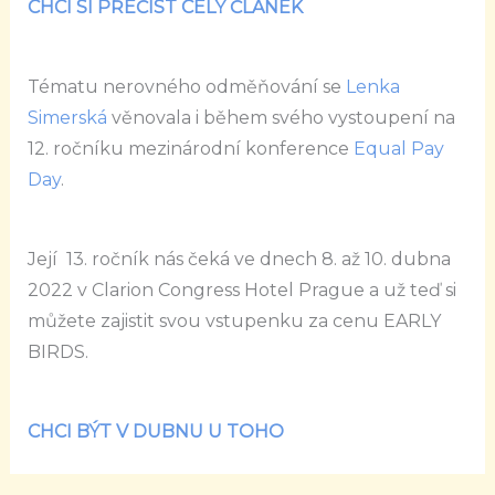
CHCI SI PŘEČÍST CELÝ ČLÁNEK
Tématu nerovného odměňování se
Lenka
Simerská
věnovala i během svého vystoupení na
12. ročníku mezinárodní konference
Equal Pay
Day
.
Její 13. ročník nás čeká ve dnech 8. až 10. dubna
2022 v Clarion Congress Hotel Prague a už teď si
můžete zajistit svou vstupenku za cenu EARLY
BIRDS.
CHCI BÝT V DUBNU U TOHO