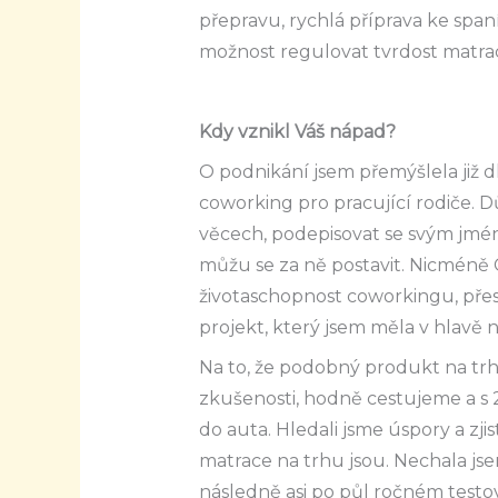
přepravu, rychlá příprava ke spa
možnost regulovat tvrdost matrac
Kdy vznikl Váš nápad?
O podnikání jsem přemýšlela již d
coworking pro pracující rodiče. 
věcech, podepisovat se svým jmé
můžu se za ně postavit. Nicméně 
životaschopnost coworkingu, přesu
projekt, který jsem měla v hlavě 
Na to, že podobný produkt na trhu
zkušenosti, hodně cestujeme a s 
do auta. Hledali jsme úspory a zjis
matrace na trhu jsou. Nechala jsem
následně asi po půl ročném testov