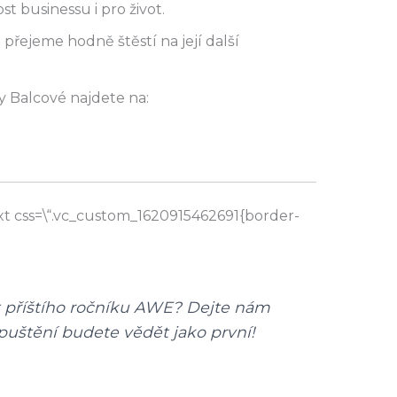
st businessu i pro život.
přejeme hodně štěstí na její další
y Balcové najdete na:
t css=\“.vc_custom_1620915462691{border-
t příštího ročníku AWE? Dejte nám
puštění budete vědět jako první!