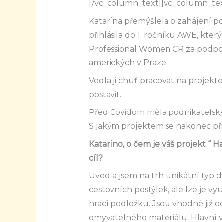
[/vc_column_text][vc_column_tex
Katarína přemýšlela o zahájení p
přihlásila do 1. ročníku AWE, kter
Professional Women CR za podpor
amerických v Praze.
Vedla ji chuť pracovat na projekt
postavit.
Před Covidom měla podnikatelský n
S jakým projektem se nakonec př
Kataríno, o čem je váš projekt “ H
cíl?
Uvedla jsem na trh unikátní typ
cestovních postýlek, ale lze je vy
hrací podložku. Jsou vhodné již 
omyvatelného materiálu. Hlavní v