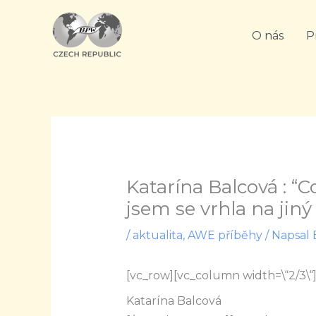
Přeskočit
na
O nás
P
obsah
Katarína Balcová : “
jsem se vrhla na jiný
/
aktualita
,
AWE příběhy
/ Napsal
[vc_row][vc_column width=\“2/3\“
Katarína Balcová