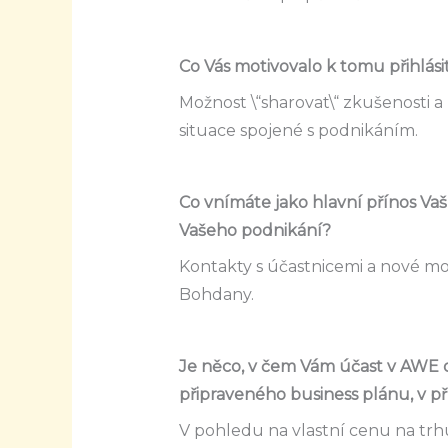
Co Vás motivovalo k tomu přihlás
Možnost \“sharovat\“ zkušenosti 
situace spojené s podnikáním.
Co vnímáte jako hlavní přínos Vaš
Vašeho podnikání?
Kontakty s účastnicemi a nové mo
Bohdany.
Je něco, v čem Vám účast v AWE ot
připraveného business plánu, v p
V pohledu na vlastní cenu na trhu