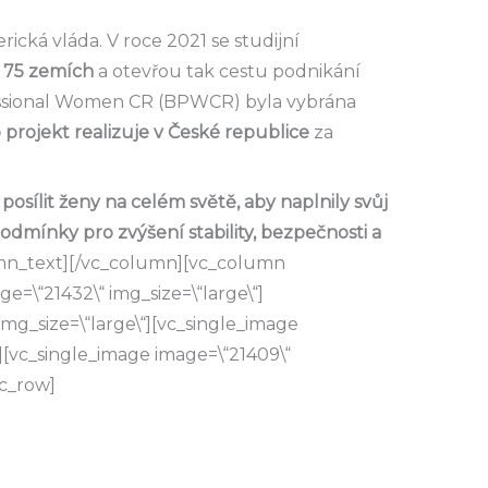
rická vláda. V roce 2021 se studijní
ž 75 zemích
a otevřou tak cestu podnikání
ssional Women CR (BPWCR) byla vybrána
 projekt realizuje v České republice
za
osílit ženy na celém světě, aby naplnily svůj
dmínky pro zvýšení stability, bezpečnosti a
mn_text][/vc_column][vc_column
ge=\“21432\“ img_size=\“large\“]
img_size=\“large\“][vc_single_image
“][vc_single_image image=\“21409\“
vc_row]