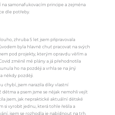
ní na samonafukovacím principe a zejména
e dle potřeby.
louho, zhruba 5 let jsem připravovala
Důvodem byla hlavně chuť pracovat na svých
nem pod projekty, kterým opravdu věřím a
Covid změnil mé plány a já přehodnotila
nula ho na později a vrhla se na jiný
na někdy později.
 chybí, jsem narazila díky vlastní
2 dětma a psem jsme se nějak nemohli vejít
tila jsem, jak nepraktické aktuální dětské
 si vyrobit jednu, která tohle řešila a
ání, jsem se rozhodla je nabídnout na trh.