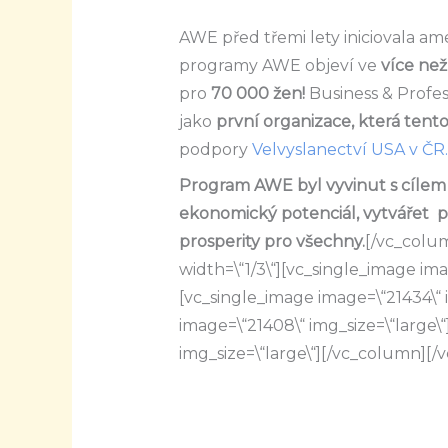
AWE před třemi lety iniciovala ame
programy AWE objeví ve
více ne
pro
70 000 žen!
Business & Profe
jako
první organizace, která tento
podpory
Velvyslanectví USA v ČR.
Program AWE byl vyvinut s cílem p
ekonomický potenciál, vytvářet po
prosperity pro všechny.
[/vc_colu
width=\“1/3\“][vc_single_image ima
[vc_single_image image=\“21434\“ 
image=\“21408\“ img_size=\“large\
img_size=\“large\“][/vc_column][/