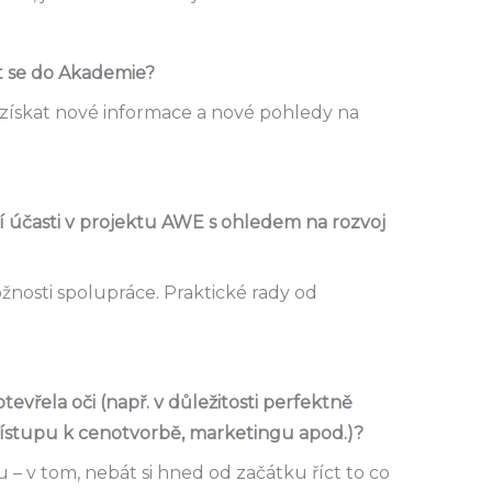
it se do Akademie?
a získat nové informace a nové pohledy na
í účasti v projektu AWE s ohledem na rozvoj
žnosti spolupráce. Praktické rady od
evřela oči (např. v důležitosti perfektně
řístupu k cenotvorbě, marketingu apod.)?
 – v tom, nebát si hned od začátku říct to co