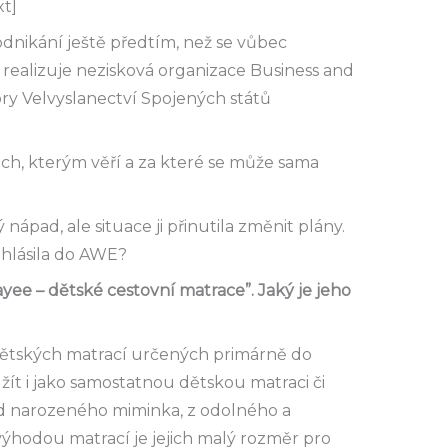
t]
odnikání ještě předtím, než se vůbec
ý realizuje nezisková organizace Business and
y Velvyslanectví Spojených států
ech, kterým věří a za které se může sama
ápad, ale situace ji přinutila změnit plány.
ihlásila do AWE?
ayee – dětské cestovní matrace”. Jaký je jeho
 dětských matrací určených primárně do
užít i jako samostatnou dětskou matraci či
od narozeného miminka, z odolného a
ýhodou matrací je jejich malý rozměr pro