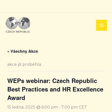
Přeskočit
na
obsah
« Všechny Akce
akce již proběhla.
WEPs webinar: Czech Republic
Best Practices and HR Excellence
Award
15 ledna, 2025 @ 6:00 pm
-
7:00 pm
CET