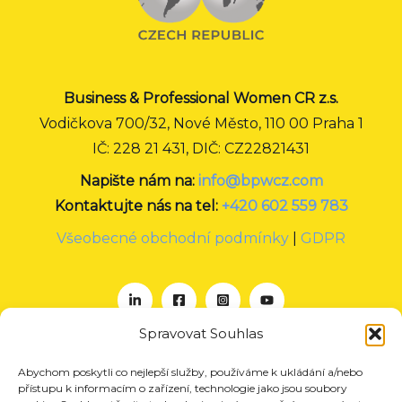
Business & Professional Women CR z.s.
Vodičkova 700/32, Nové Město, 110 00 Praha 1
IČ: 228 21 431, DIČ: CZ22821431
Napište nám na:
info@bpwcz.com
Kontaktujte nás na tel:
+420 602 559 783
Všeobecné obchodní podmínky
|
GDPR
Spravovat Souhlas
Abychom poskytli co nejlepší služby, používáme k ukládání a/nebo
O nás
přístupu k informacím o zařízení, technologie jako jsou soubory