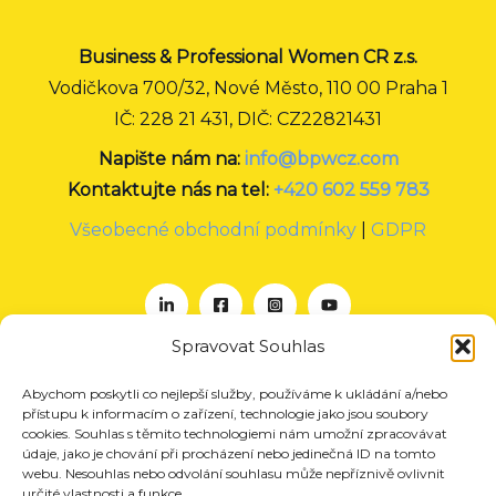
Business & Professional Women CR z.s.
Vodičkova 700/32, Nové Město, 110 00 Praha 1
IČ: 228 21 431, DIČ: CZ22821431
Napište nám na:
info@bpwcz.com
Kontaktujte nás na tel:
+420 602 559 783
Všeobecné obchodní podmínky
|
GDPR
Spravovat Souhlas
Abychom poskytli co nejlepší služby, používáme k ukládání a/nebo
O nás
přístupu k informacím o zařízení, technologie jako jsou soubory
Projekty
cookies. Souhlas s těmito technologiemi nám umožní zpracovávat
údaje, jako je chování při procházení nebo jedinečná ID na tomto
Členství
webu. Nesouhlas nebo odvolání souhlasu může nepříznivě ovlivnit
určité vlastnosti a funkce.