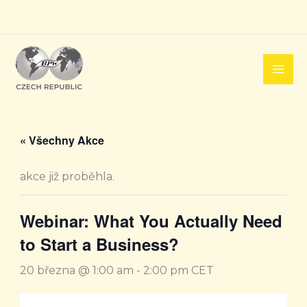
Přeskočit
na
obsah
« Všechny Akce
akce již proběhla.
Webinar: What You Actually Need
to Start a Business?
20 března @ 1:00 am
-
2:00 pm
CET