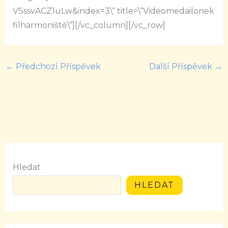
VSssvACZ1uLw&index=3\“ title=\“Videomedailonek
filharmoniště\“][/vc_column][/vc_row]
←
Předchozí Příspěvek
Další Příspěvek
→
Hledat
HLEDAT