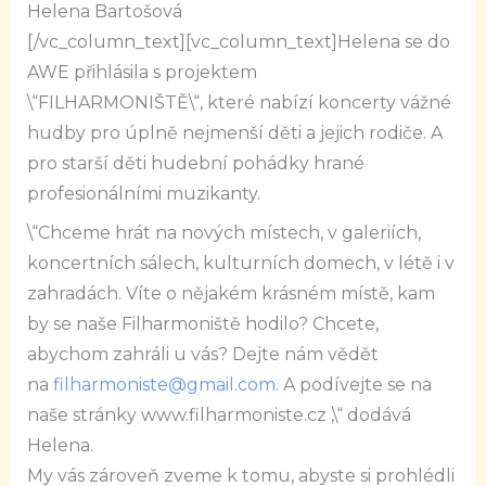
Helena Bartošová
[/vc_column_text][vc_column_text]
Helena se do
AWE přihlásila s projektem
\“FILHARMONIŠTĚ\“,
které
nabízí koncerty vážné
hudby pro úplně nejmenší děti a jejich rodiče. A
pro starší děti hudební pohádky hrané
profesionálními muzikanty.
\“Chceme hrát na nových místech, v galeriích,
koncertních sálech, kulturních domech, v létě i v
zahradách. Víte o nějakém krásném místě, kam
by se naše Filharmoniště hodilo? Chcete,
abychom zahráli u vás? Dejte nám vědět
na
filharmoniste@gmail.com
. A podívejte se na
naše stránky www.filharmoniste.cz ,\“ dodává
Helena.
My vás zároveň zveme k tomu, abyste si prohlédli