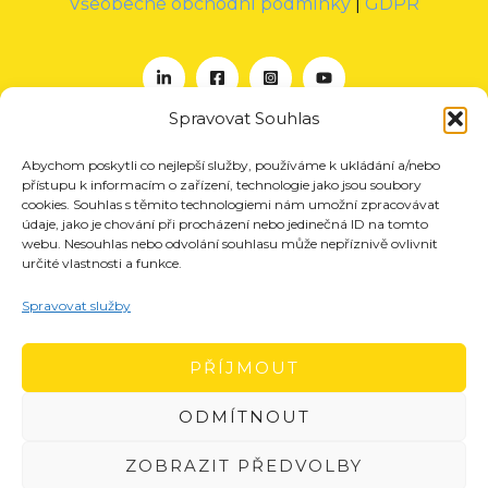
Všeobecné obchodní podmínky
|
GDPR
Spravovat Souhlas
Abychom poskytli co nejlepší služby, používáme k ukládání a/nebo
O nás
přístupu k informacím o zařízení, technologie jako jsou soubory
Projekty
cookies. Souhlas s těmito technologiemi nám umožní zpracovávat
údaje, jako je chování při procházení nebo jedinečná ID na tomto
Členství
webu. Nesouhlas nebo odvolání souhlasu může nepříznivě ovlivnit
určité vlastnosti a funkce.
Akce
Aktuality
Spravovat služby
Pro média
Kontakt
PŘÍJMOUT
ODMÍTNOUT
ZOBRAZIT PŘEDVOLBY