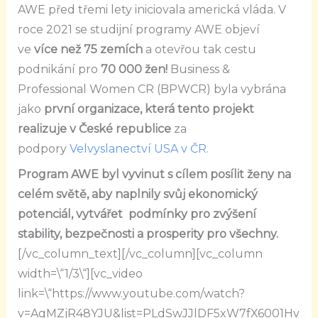
AWE před třemi lety iniciovala americká vláda. V
roce 2021 se studijní programy AWE objeví
ve
více než 75 zemích
a otevřou tak cestu
podnikání pro
70 000 žen!
Business &
Professional Women CR (BPWCR) byla vybrána
jako
první organizace, která tento projekt
realizuje v České republice
za
podpory
Velvyslanectví USA v ČR.
Program AWE byl vyvinut s cílem posílit ženy na
celém světě, aby naplnily svůj ekonomický
potenciál, vytvářet podmínky pro zvýšení
stability, bezpečnosti a prosperity pro všechny.
[/vc_column_text][/vc_column][vc_column
width=\“1/3\“][vc_video
link=\“https://www.youtube.com/watch?
v=AgMZjR48YJU&list=PLdSwJJlDF5xW7fX6001Hv