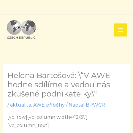
Přeskočit
na
obsah
Helena Bartošová: \“V AWE
hodne sdílíme a vedou nás
zkušené podnikatelky.\“
/
aktualita
,
AWE příběhy
/ Napsal
BPWCR
[vc_row][vc_column width=\“2/3\“]
[vc_column_text]