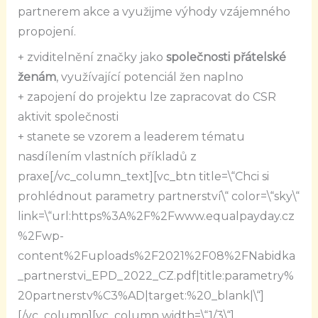
partnerem akce a využijme výhody vzájemného
propojení.
+ zviditelnění značky jako
společnosti přátelské
ženám
, využívající potenciál žen naplno
+ zapojení do projektu lze zapracovat do CSR
aktivit společnosti
+ stanete se vzorem a leaderem tématu
nasdílením vlastních příkladů z
praxe[/vc_column_text][vc_btn title=\“Chci si
prohlédnout parametry partnerství\“ color=\“sky\“
link=\“url:https%3A%2F%2Fwww.equalpayday.cz
%2Fwp-
content%2Fuploads%2F2021%2F08%2FNabidka
_partnerstvi_EPD_2022_CZ.pdf|title:parametry%
20partnerstv%C3%AD|target:%20_blank|\“]
[/vc_column][vc_column width=\“1/3\“]