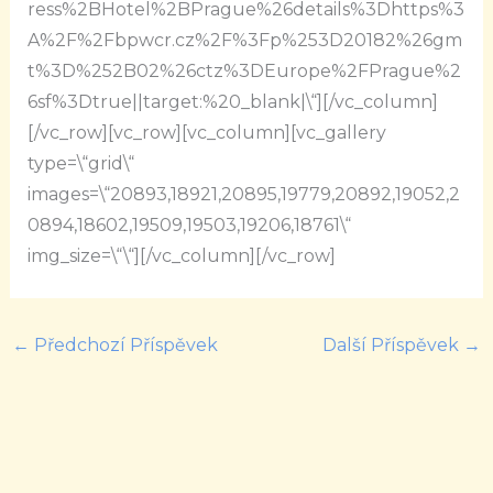
ress%2BHotel%2BPrague%26details%3Dhttps%3
A%2F%2Fbpwcr.cz%2F%3Fp%253D20182%26gm
t%3D%252B02%26ctz%3DEurope%2FPrague%2
6sf%3Dtrue||target:%20_blank|\“][/vc_column]
[/vc_row][vc_row][vc_column][vc_gallery
type=\“grid\“
images=\“20893,18921,20895,19779,20892,19052,2
0894,18602,19509,19503,19206,18761\“
img_size=\“\“][/vc_column][/vc_row]
←
Předchozí Příspěvek
Další Příspěvek
→