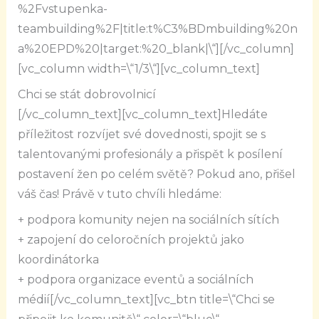
%2Fvstupenka-
teambuilding%2F|title:t%C3%BDmbuilding%20n
a%20EPD%20|target:%20_blank|\“][/vc_column]
[vc_column width=\“1/3\“][vc_column_text]
Chci se stát dobrovolnicí
[/vc_column_text][vc_column_text]
Hledáte
příležitost rozvíjet své dovednosti, spojit se s
talentovanými profesionály a přispět k posílení
postavení žen po celém světě? Pokud ano, přišel
váš čas! Právě v tuto chvíli hledáme:
+ podpora komunity nejen na sociálních sítích
+ zapojení do celoročních projektů jako
koordinátorka
+ podpora organizace eventů a sociálních
médií[/vc_column_text][vc_btn title=\“Chci se