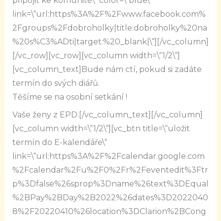
připojit ke komunitě\“ color=\“blue\“
link=\“url:https%3A%2F%2Fwww.facebook.com%
2Fgroups%2Fdobroholky|title:dobroholky%20na
%20s%C3%ADti|target:%20_blank|\“][/vc_column]
[/vc_row][vc_row][vc_column width=\“1/2\“]
[vc_column_text]Bude nám ctí, pokud si zadáte
termín do svých diářů.
Těšíme se na osobní setkání !
Vaše ženy z EPD.[/vc_column_text][/vc_column]
[vc_column width=\“1/2\“][vc_btn title=\“uložit
termín do E-kalendáře\“
link=\“url:https%3A%2F%2Fcalendar.google.com
%2Fcalendar%2Fu%2F0%2Fr%2Feventedit%3Ftr
p%3Dfalse%26sprop%3Dname%26text%3DEqual
%2BPay%2BDay%2B2022%26dates%3D2022040
8%2F20220410%26location%3DClarion%2BCong