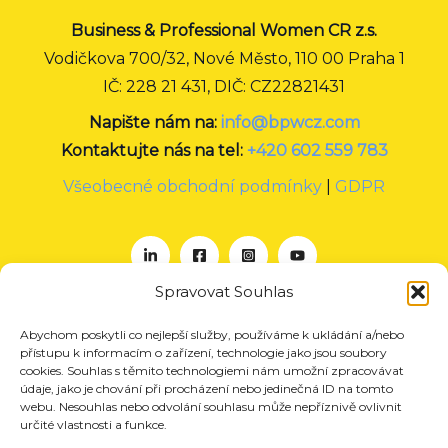
Business & Professional Women CR z.s.
Vodičkova 700/32, Nové Město, 110 00 Praha 1
IČ: 228 21 431, DIČ: CZ22821431
Napište nám na:
info@bpwcz.com
Kontaktujte nás na tel:
+420 602 559 783
Všeobecné obchodní podmínky
|
GDPR
Spravovat Souhlas
Abychom poskytli co nejlepší služby, používáme k ukládání a/nebo
O nás
přístupu k informacím o zařízení, technologie jako jsou soubory
Projekty
cookies. Souhlas s těmito technologiemi nám umožní zpracovávat
údaje, jako je chování při procházení nebo jedinečná ID na tomto
Členství
webu. Nesouhlas nebo odvolání souhlasu může nepříznivě ovlivnit
určité vlastnosti a funkce.
Akce