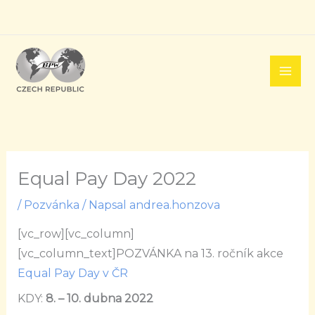
Přeskočit
na
obsah
Equal Pay Day 2022
/
Pozvánka
/ Napsal
andrea.honzova
[vc_row][vc_column]
[vc_column_text]POZVÁNKA na 13. ročník akce
Equal Pay Day v ČR
KDY:
8. – 10
. dubna 2022