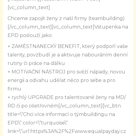
[vc_column_text]
Chceme zapojit ženy z naší firmy (teambuilding)
[/vc_column_text][vc_column_text]Vstupenka na
EPD poslouží jako:
+ ZAMĚSTNANECKÝ BENEFIT, který podpoří vaše
talenty, povzbudí je a aktivuje nabouráním denní
rutiny či práce na dálku
+ MOTIVAČNÍ NÁSTROJ pro svěží nápady, novou
energii a odvahu udělat něco pro sebe a pro
firmu
+ rychlý UPGRADE pro talentované ženy na MD/
RD či po ošetřovném[/vc_column_text][vc_btn
title=\“Chci více informací o týmbuildingu na
EPD\“ color=\“turquoise\“
link=\“url:https%3A%2F%2Fwww.equalpayday.cz