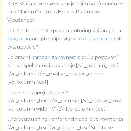
KDE: Věříme, že naživo v největším konferenčním
sále Clarion Congress Hotelu Prague ve
Vysočanech.
CO: Konference & Speed mentoringový program |
Jaký program
jste připravily letos?
Jaké osobnosti
vystupovaly?
Celoroční
kampaň za rovnost platů
a postavení
žen ve společnosti pokračuje.[/vc_column_text]
[/vc_column][/vc_row][vc_row][vc_column]
[vc_column_text]
Chcete se zapojit již dnes?
[/vc_column_text][/vc_column][/vc_row][vc_row]
[vc_column width=\“1/3\“][vc_column_text]
Chci vystoupit na konferenci nebo jako mentorka
[/vc_column_text][vc_column_text]Staňte se